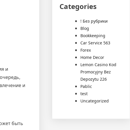
Categories
! Без рубрики
Blog
Bookkeeping
Car Service 563
Forex
Home Decor
Lemon Casino Kod
ия и
Promocyjny Bez
 очередь,
Depozytu 226
 влечение и
Pablic
test
Uncategorized
может быть