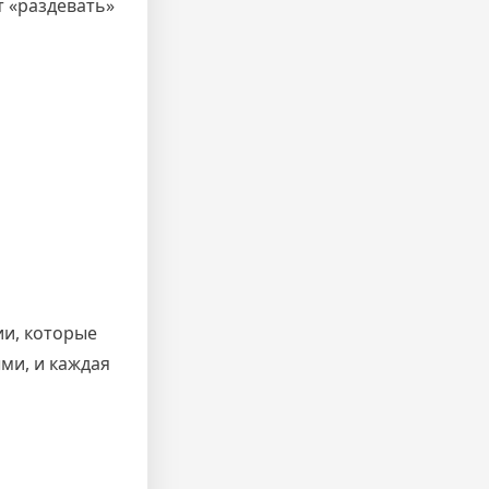
т «раздевать»
ии, которые
ыми, и каждая