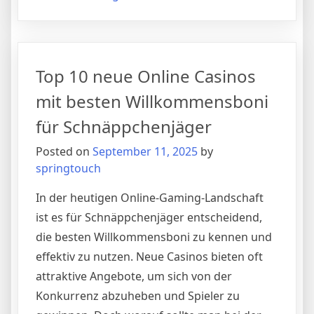
Wie
genau
effektives
Storytelling
Top 10 neue Online Casinos
in
Unternehmensprä
mit besten Willkommensboni
die
für Schnäppchenjäger
Nutzenstiftung
maximiert:
Posted on
September 11, 2025
by
Ein
springtouch
tiefgehender
Leitfaden
In der heutigen Online-Gaming-Landschaft
für
ist es für Schnäppchenjäger entscheidend,
die
die besten Willkommensboni zu kennen und
Praxis
effektiv zu nutzen. Neue Casinos bieten oft
attraktive Angebote, um sich von der
Konkurrenz abzuheben und Spieler zu