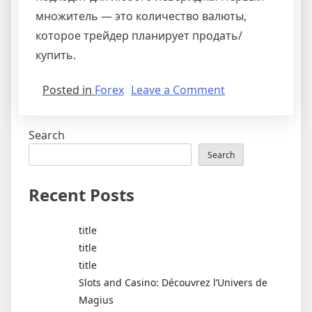
множитель — это количество валюты,
которое трейдер планирует продать/
купить.
on
Posted in
Forex
Leave a Comment
Что
такое
Search
пункт
point
Search
и
пипс
Recent Posts
pip
в
title
трейдинге?
title
Расчет
title
и
Slots and Casino: Découvrez l’Univers de
торговая
Magius
стратегия