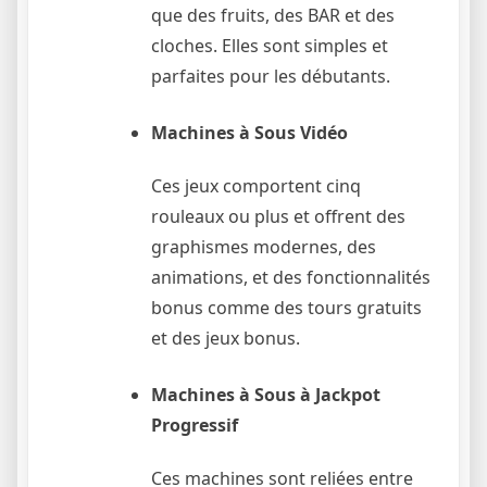
que des fruits, des BAR et des
cloches. Elles sont simples et
parfaites pour les débutants.
Machines à Sous Vidéo
Ces jeux comportent cinq
rouleaux ou plus et offrent des
graphismes modernes, des
animations, et des fonctionnalités
bonus comme des tours gratuits
et des jeux bonus.
Machines à Sous à Jackpot
Progressif
Ces machines sont reliées entre