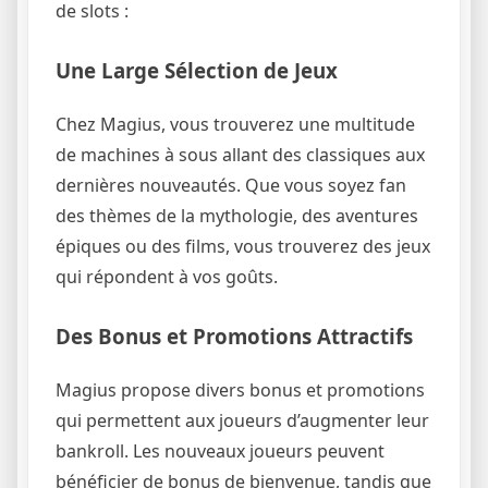
de slots :
Une Large Sélection de Jeux
Chez Magius, vous trouverez une multitude
de machines à sous allant des classiques aux
dernières nouveautés. Que vous soyez fan
des thèmes de la mythologie, des aventures
épiques ou des films, vous trouverez des jeux
qui répondent à vos goûts.
Des Bonus et Promotions Attractifs
Magius propose divers bonus et promotions
qui permettent aux joueurs d’augmenter leur
bankroll. Les nouveaux joueurs peuvent
bénéficier de bonus de bienvenue, tandis que