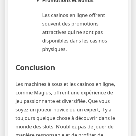
Promotions et Bonus
Les casinos en ligne offrent
souvent des promotions
attractives qui ne sont pas
disponibles dans les casinos
physiques.
Conclusion
Les machines à sous et les casinos en ligne,
comme Magius, offrent une expérience de
jeu passionnante et diversifiée. Que vous
soyez un joueur novice ou un expert, il y a
toujours quelque chose à découvrir dans le
monde des slots. N’oubliez pas de jouer de
manière responsable et de profiter de