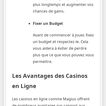
plus longtemps et augmenter vos
chances de gains.
Fixer un Budget
Avant de commencer à jouer, fixez
un budget et respectez-le. Cela
vous aidera à éviter de perdre
plus que ce que vous pouvez vous
permettre.
Les Avantages des Casinos
en Ligne
Les casinos en ligne comme Magius offrent
de nombreux avantages par rapport aux