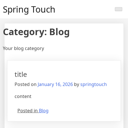
Skip
Spring Touch
to
content
Category:
Blog
Your blog category
title
Posted on
January 16, 2026
by
springtouch
content
Posted in
Blog