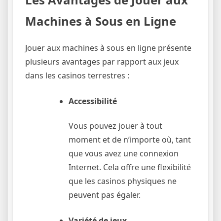
Machines à Sous en Ligne
Jouer aux machines à sous en ligne présente
plusieurs avantages par rapport aux jeux
dans les casinos terrestres :
Accessibilité
Vous pouvez jouer à tout
moment et de n’importe où, tant
que vous avez une connexion
Internet. Cela offre une flexibilité
que les casinos physiques ne
peuvent pas égaler.
Variété de jeux