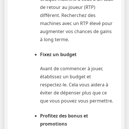
de retour au joueur (RTP)
différent. Recherchez des
machines avec un RTP élevé pour
augmenter vos chances de gains
à long terme.
Fixez un budget
Avant de commencer à jouer,
établissez un budget et
respectez-le. Cela vous aidera à
éviter de dépenser plus que ce
que vous pouvez vous permettre.
Profitez des bonus et
promotions