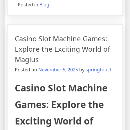
Posted in
Blog
Casino Slot Machine Games:
Explore the Exciting World of
Magius
Posted on
November 5, 2025
by
springtouch
Casino Slot Machine
Games: Explore the
Exciting World of