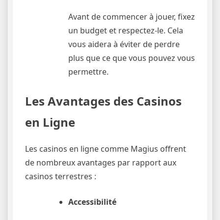
Avant de commencer à jouer, fixez
un budget et respectez-le. Cela
vous aidera à éviter de perdre
plus que ce que vous pouvez vous
permettre.
Les Avantages des Casinos
en Ligne
Les casinos en ligne comme Magius offrent
de nombreux avantages par rapport aux
casinos terrestres :
Accessibilité