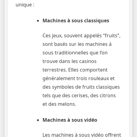
unique :
Machines à sous classiques
Ces jeux, souvent appelés “fruits”,
sont basés sur les machines à
sous traditionnelles que l’on
trouve dans les casinos
terrestres. Elles comportent
généralement trois rouleaux et
des symboles de fruits classiques
tels que des cerises, des citrons
et des melons.
Machines à sous vidéo
Les machines à sous vidéo offrent