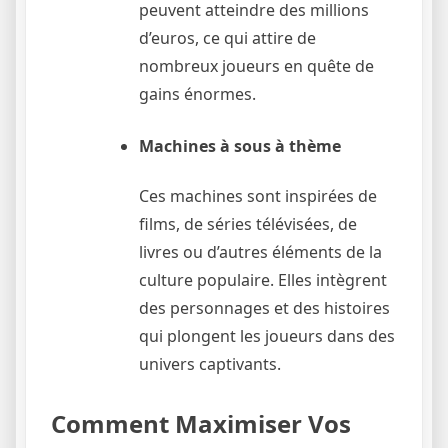
peuvent atteindre des millions
d’euros, ce qui attire de
nombreux joueurs en quête de
gains énormes.
Machines à sous à thème
Ces machines sont inspirées de
films, de séries télévisées, de
livres ou d’autres éléments de la
culture populaire. Elles intègrent
des personnages et des histoires
qui plongent les joueurs dans des
univers captivants.
Comment Maximiser Vos