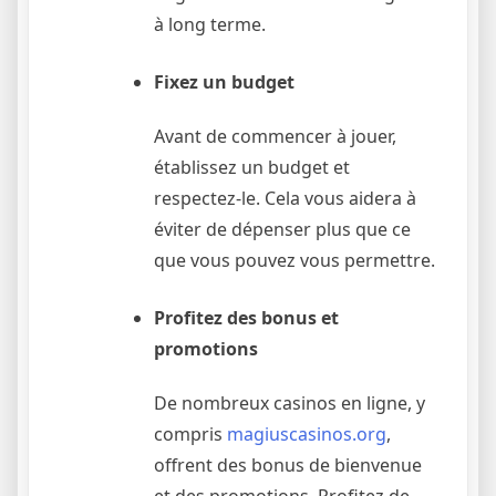
à long terme.
Fixez un budget
Avant de commencer à jouer,
établissez un budget et
respectez-le. Cela vous aidera à
éviter de dépenser plus que ce
que vous pouvez vous permettre.
Profitez des bonus et
promotions
De nombreux casinos en ligne, y
compris
magiuscasinos.org
,
offrent des bonus de bienvenue