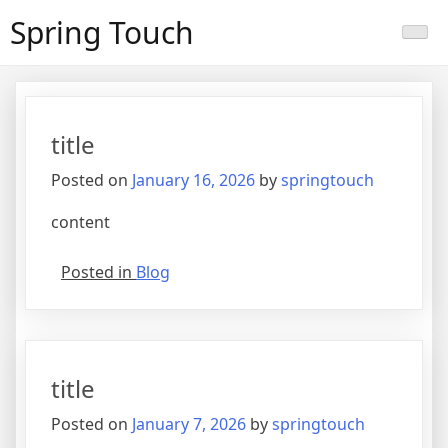
Skip
Spring Touch
to
content
Blog
title
Posted on
January 16, 2026
by
springtouch
content
Posted in
Blog
title
Posted on
January 7, 2026
by
springtouch