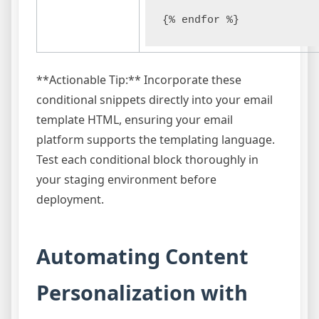
{% endfor %}
**Actionable Tip:** Incorporate these
conditional snippets directly into your email
template HTML, ensuring your email
platform supports the templating language.
Test each conditional block thoroughly in
your staging environment before
deployment.
Automating Content
Personalization with