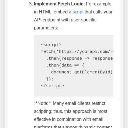
Implement Fetch Logic:
For example,
in HTML, embed a
script
that calls your
API endpoint with user-specific
parameters:
<script>

fetch('https://yourapi.com/recomme
  .then(response => response.json(
  .then(data => {

    document.getElementById('recom
  });

</script>
**Note:** Many email clients restrict
scripting; thus, this approach is most
effective in combination with email
platforms that support dynamic content