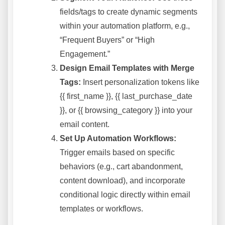
fields/tags to create dynamic segments
within your automation platform, e.g.,
“Frequent Buyers” or “High
Engagement.”
Design Email Templates with Merge
Tags:
Insert personalization tokens like
{{ first_name }}, {{ last_purchase_date
}}, or {{ browsing_category }} into your
email content.
Set Up Automation Workflows:
Trigger emails based on specific
behaviors (e.g., cart abandonment,
content download), and incorporate
conditional logic directly within email
templates or workflows.