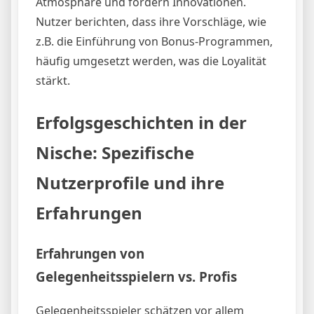
Atmosphäre und fördern Innovationen.
Nutzer berichten, dass ihre Vorschläge, wie
z.B. die Einführung von Bonus-Programmen,
häufig umgesetzt werden, was die Loyalität
stärkt.
Erfolgsgeschichten in der
Nische: Spezifische
Nutzerprofile und ihre
Erfahrungen
Erfahrungen von
Gelegenheitsspielern vs. Profis
Gelegenheitsspieler schätzen vor allem