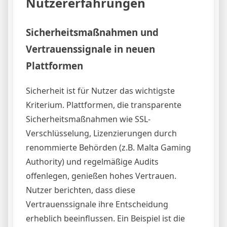
Nutzererfahrungen
Sicherheitsmaßnahmen und
Vertrauenssignale in neuen
Plattformen
Sicherheit ist für Nutzer das wichtigste
Kriterium. Plattformen, die transparente
Sicherheitsmaßnahmen wie SSL-
Verschlüsselung, Lizenzierungen durch
renommierte Behörden (z.B. Malta Gaming
Authority) und regelmäßige Audits
offenlegen, genießen hohes Vertrauen.
Nutzer berichten, dass diese
Vertrauenssignale ihre Entscheidung
erheblich beeinflussen. Ein Beispiel ist die