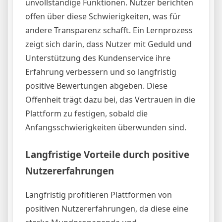
unvollständige Funktionen. Nutzer berichten
offen über diese Schwierigkeiten, was für
andere Transparenz schafft. Ein Lernprozess
zeigt sich darin, dass Nutzer mit Geduld und
Unterstützung des Kundenservice ihre
Erfahrung verbessern und so langfristig
positive Bewertungen abgeben. Diese
Offenheit trägt dazu bei, das Vertrauen in die
Plattform zu festigen, sobald die
Anfangsschwierigkeiten überwunden sind.
Langfristige Vorteile durch positive
Nutzererfahrungen
Langfristig profitieren Plattformen von
positiven Nutzererfahrungen, da diese eine