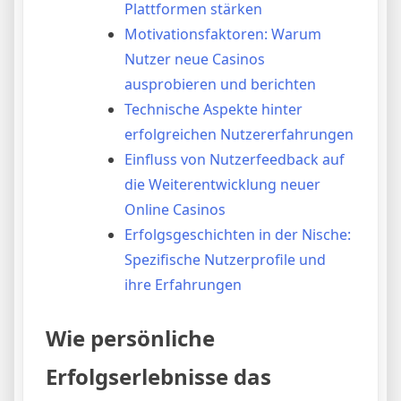
Plattformen stärken
Motivationsfaktoren: Warum
Nutzer neue Casinos
ausprobieren und berichten
Technische Aspekte hinter
erfolgreichen Nutzererfahrungen
Einfluss von Nutzerfeedback auf
die Weiterentwicklung neuer
Online Casinos
Erfolgsgeschichten in der Nische:
Spezifische Nutzerprofile und
ihre Erfahrungen
Wie persönliche
Erfolgserlebnisse das