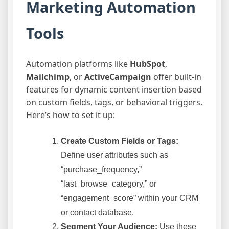
Marketing Automation
Tools
Automation platforms like
HubSpot
,
Mailchimp
, or
ActiveCampaign
offer built-in
features for dynamic content insertion based
on custom fields, tags, or behavioral triggers.
Here’s how to set it up:
Create Custom Fields or Tags:
Define user attributes such as
“purchase_frequency,”
“last_browse_category,” or
“engagement_score” within your CRM
or contact database.
Segment Your Audience:
Use these