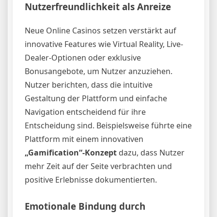
Nutzerfreundlichkeit als Anreize
Neue Online Casinos setzen verstärkt auf
innovative Features wie Virtual Reality, Live-
Dealer-Optionen oder exklusive
Bonusangebote, um Nutzer anzuziehen.
Nutzer berichten, dass die intuitive
Gestaltung der Plattform und einfache
Navigation entscheidend für ihre
Entscheidung sind. Beispielsweise führte eine
Plattform mit einem innovativen
„Gamification“-Konzept
dazu, dass Nutzer
mehr Zeit auf der Seite verbrachten und
positive Erlebnisse dokumentierten.
Emotionale Bindung durch