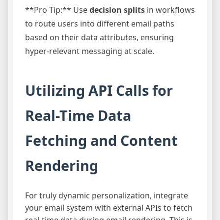
**Pro Tip:** Use
decision splits
in workflows
to route users into different email paths
based on their data attributes, ensuring
hyper-relevant messaging at scale.
Utilizing API Calls for
Real-Time Data
Fetching and Content
Rendering
For truly dynamic personalization, integrate
your email system with external APIs to fetch