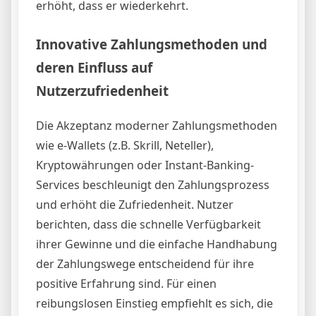
erhöht, dass er wiederkehrt.
Innovative Zahlungsmethoden und
deren Einfluss auf
Nutzerzufriedenheit
Die Akzeptanz moderner Zahlungsmethoden
wie e-Wallets (z.B. Skrill, Neteller),
Kryptowährungen oder Instant-Banking-
Services beschleunigt den Zahlungsprozess
und erhöht die Zufriedenheit. Nutzer
berichten, dass die schnelle Verfügbarkeit
ihrer Gewinne und die einfache Handhabung
der Zahlungswege entscheidend für ihre
positive Erfahrung sind. Für einen
reibungslosen Einstieg empfiehlt es sich, die