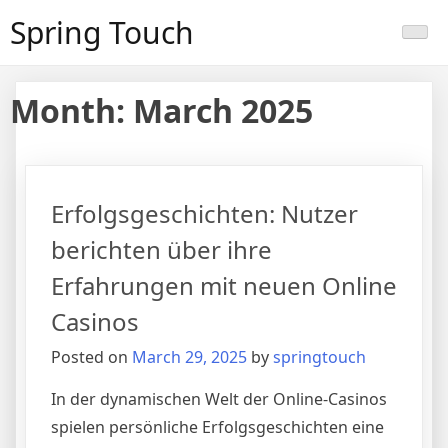
Skip
Spring Touch
to
content
Month:
March 2025
Erfolgsgeschichten: Nutzer
berichten über ihre
Erfahrungen mit neuen Online
Casinos
Posted on
March 29, 2025
by
springtouch
In der dynamischen Welt der Online-Casinos
spielen persönliche Erfolgsgeschichten eine