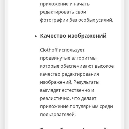
приложение и начать
редактировать свои
фотографии без особых усилий.
Качество изображений
Clothoff использует
продвинутые алгоритмы,
которые обеспечивают высокое
качество редактирования
изображений. Результаты
выглядят естественно и
реалистично, что делает
приложение популярным среди
пользователей.