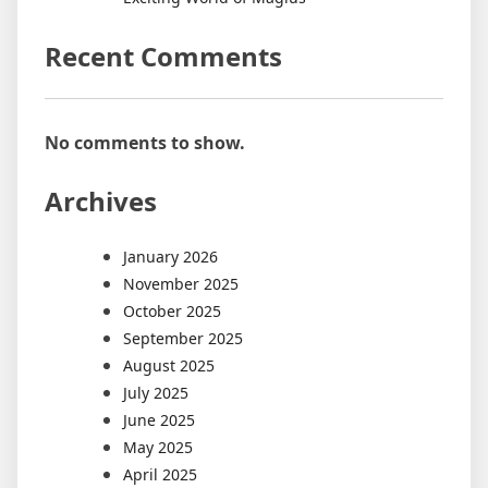
Recent Comments
No comments to show.
Archives
January 2026
November 2025
October 2025
September 2025
August 2025
July 2025
June 2025
May 2025
April 2025