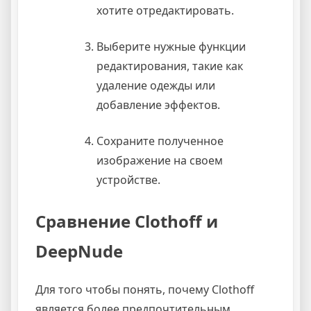
хотите отредактировать.
Выберите нужные функции
редактирования, такие как
удаление одежды или
добавление эффектов.
Сохраните полученное
изображение на своем
устройстве.
Сравнение Clothoff и
DeepNude
Для того чтобы понять, почему Clothoff
является более предпочтительным