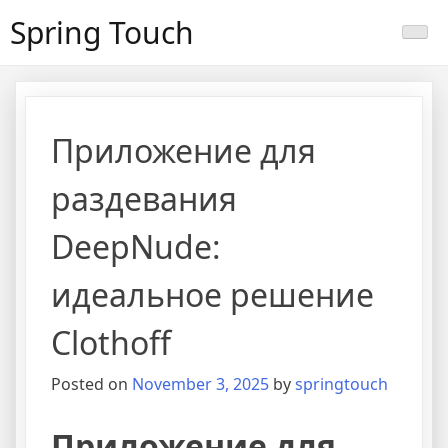
Skip
Spring Touch
to
content
Приложение для
раздевания
DeepNude:
идеальное решение
Clothoff
Posted on
November 3, 2025
by
springtouch
Приложение для