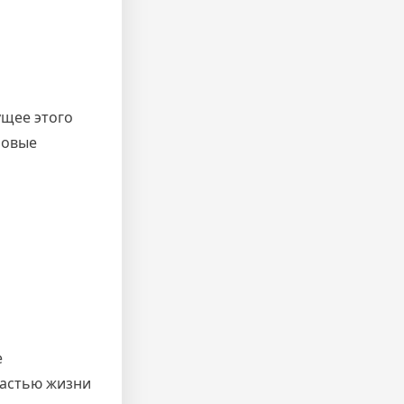
ущее этого
новые
е
частью жизни