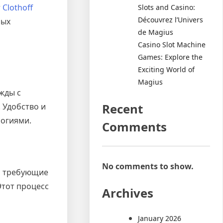
т
Clothoff
Slots and Casino:
Découvrez l’Univers
ных
de Magius
Casino Slot Machine
Games: Explore the
Exciting World of
Magius
ежды с
Recent
 Удобство и
логиями.
Comments
No comments to show.
, требующие
Этот процесс
Archives
January 2026