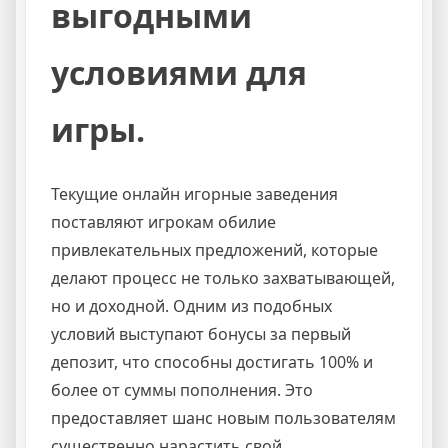
выгодными
условиями для
игры.
Текущие онлайн игорные заведения
поставляют игрокам обилие
привлекательных предложений, которые
делают процесс не только захватывающей,
но и доходной. Одним из подобных
условий выступают бонусы за первый
депозит, что способны достигать 100% и
более от суммы пополнения. Это
предоставляет шанс новым пользователям
существенно нарастить свой