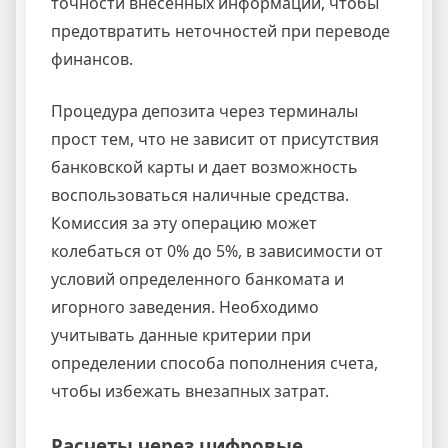
точности внесенных информации, чтобы
предотвратить неточностей при переводе
финансов.
Процедура депозита через терминалы
прост тем, что не зависит от присутствия
банковской карты и дает возможность
воспользоваться наличные средства.
Комиссия за эту операцию может
колебаться от 0% до 5%, в зависимости от
условий определенного банкомата и
игорного заведения. Необходимо
учитывать данные критерии при
определении способа пополнения счета,
чтобы избежать внезапных затрат.
Расчеты через цифровые