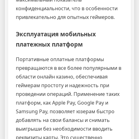
конфиденциальности, что в особенности
привлекательно для опытных геймеров.
Эксплуатация мобильных
платежных платформ
Портативные оплатные платформы
превращаются в все более популярными в
области онлайн казино, обеспечивая
геймерам простоту и надежность при
проведении операций. Применение таких
платформ, как Apple Pay, Google Pay и
Samsung Pay, позволяет юзерам быстро
добавлять на свои балансы и снимать
выигрыши без необходимости вводить
реквизиты карты. Это существенно