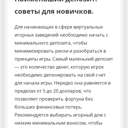
советы для новичков.
Для начинающих в сфере виртуальных
игорных заведений необходимо начать с
минимального депозита, чтобы
минимизировать риски и разобраться в
принципы игры. Самый маленький депозит
— это количество денег, которую игрок
необходимо депонировать на свой счет
для начала игры. Нередко она равняется в
пределах от 5 до 20 долларов, что
позволяет проверить фортуна без
больших финансовых потерь.
Рекомендуется выбирать игорный дом с
низким минимальным взносом, чтобы