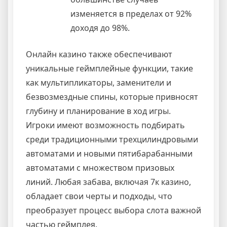
изменяется в пределах от 92%
доходя до 98%.
Онлайн казино также обеспечивают
уникальные геймплейные функции, такие
как мультипликаторы, заменители и
безвозмездные спины, которые привносят
глубину и планирование в ход игры.
Игроки имеют возможность подбирать
среди традиционными трехцилиндровыми
автоматами и новыми пятибарабанными
автоматами с множеством призовых
линий. Любая забава, включая 7к казино,
обладает свои черты и подходы, что
преобразует процесс выбора слота важной
частью геймплея.