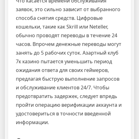
Что касается времени обслуживания
заявок, это сильно зависит от выбранного
способа снятия средств. Цифровые
кошельки, такие как Skrill или Neteller,
обычно проводят переводы в течение 24
часов. Впрочем денежные переводы могут
занять до 5 рабочих суток. Азартный клуб
7к казино пытается уменьшить период
ожидания ответа для своих геймеров,
предлагая быструю выполнение запросов
и обслуживание клиентов 24/7. Чтобы
предотвратить задержек, следует впредь
пройти операцию верификации аккаунта и
удостовериться в точности введенной
информации.