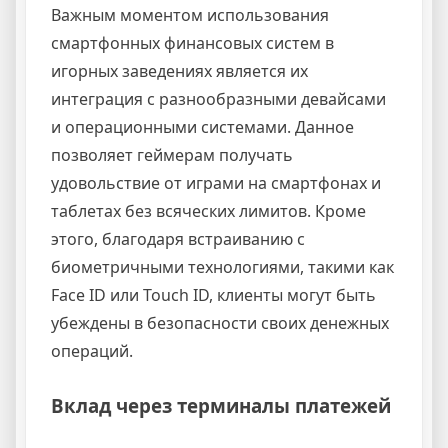
Важным моментом использования
смартфонных финансовых систем в
игорных заведениях является их
интеграция с разнообразными девайсами
и операционными системами. Данное
позволяет геймерам получать
удовольствие от играми на смартфонах и
таблетах без всяческих лимитов. Кроме
этого, благодаря встраиванию с
биометричными технологиями, такими как
Face ID или Touch ID, клиенты могут быть
убеждены в безопасности своих денежных
операций.
Вклад через терминалы платежей