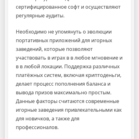
сертифицированное софт и осуществляют
регулярные аудиты.
Необходимо не упомянуть о эволюции
портативных приложений для игорных
заведений, которые позволяют
участвовать в играх в в любое мгновение и
в в любой локации. Поддержка различных
платёжных систем, включая криптоденьги,
делает процесс пополнения баланса и
вывода призов максимально простым.
Данные факторы считаются современные
игорные заведения привлекательными как
для новичков, а также для
профессионалов.