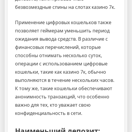
безвозмездные спины на слотах казино 7к.
Применение цифровых кошельков также
позволяет геймерам уменьшить период
ожидания вывода средств. В различие с
финансовых перечислений, которые
способны отнимать несколько суток,
операции с использованием цифровые
кошельки, такие как казино 7к, обычно
выполняются в течение нескольких часов.
К тому же, такие кошельки обеспечивают
анонимность транзакций, что особенно
важно для тех, кто уважает свою
конфиденциальность в сети.
Наименьший депозит: