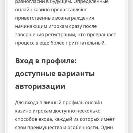
разногласий в будущем. Определенные
онлайн казино предоставляют
приветственные вознаграждения
начинающим игрокам сразу после
завершения регистрации, что превращает
процесс в еще более притягательный.
Вход в профиле:
доступные варианты
авторизации
Для входа в личный профиль онлайн
казино игрокам доступно несколько
способов входа, каждый из которых имеет
свои преимущества и особенности. Один