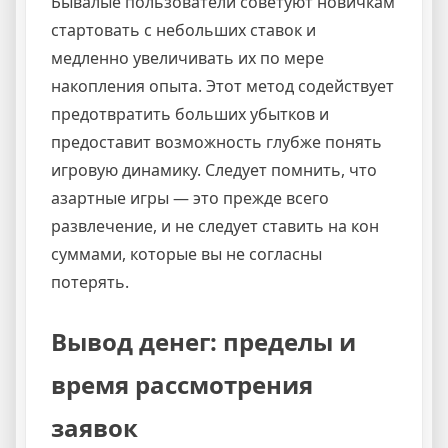
Бывалые пользователи советуют новичкам
стартовать с небольших ставок и
медленно увеличивать их по мере
накопления опыта. Этот метод содействует
предотвратить больших убытков и
предоставит возможность глубже понять
игровую динамику. Следует помнить, что
азартные игры — это прежде всего
развлечение, и не следует ставить на кон
суммами, которые вы не согласны
потерять.
Вывод денег: пределы и
время рассмотрения
заявок