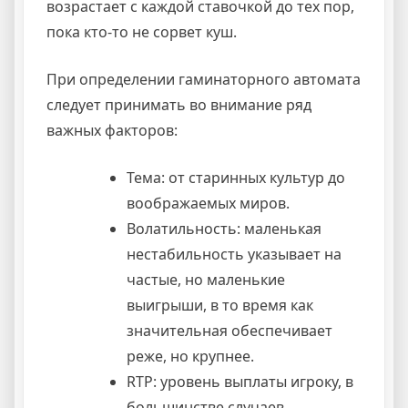
возрастает с каждой ставочкой до тех пор,
пока кто-то не сорвет куш.
При определении гаминаторного автомата
следует принимать во внимание ряд
важных факторов:
Тема: от старинных культур до
воображаемых миров.
Волатильность: маленькая
нестабильность указывает на
частые, но маленькие
выигрыши, в то время как
значительная обеспечивает
реже, но крупнее.
RTP: уровень выплаты игроку, в
большинстве случаев