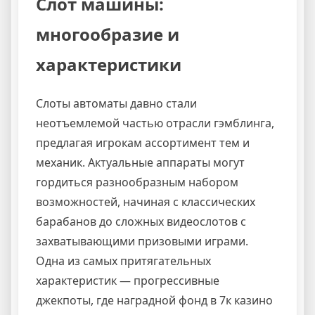
Слот машины:
многообразие и
характеристики
Слоты автоматы давно стали
неотъемлемой частью отрасли гэмблинга,
предлагая игрокам ассортимент тем и
механик. Актуальные аппараты могут
гордиться разнообразным набором
возможностей, начиная с классических
барабанов до сложных видеослотов с
захватывающими призовыми играми.
Одна из самых притягательных
характеристик — прогрессивные
джекпоты, где наградной фонд в 7к казино