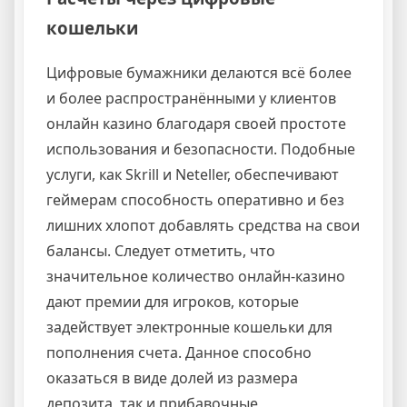
кошельки
Цифровые бумажники делаются всё более
и более распространёнными у клиентов
онлайн казино благодаря своей простоте
использования и безопасности. Подобные
услуги, как Skrill и Neteller, обеспечивают
геймерам способность оперативно и без
лишних хлопот добавлять средства на свои
балансы. Следует отметить, что
значительное количество онлайн-казино
дают премии для игроков, которые
задействует электронные кошельки для
пополнения счета. Данное способно
оказаться в виде долей из размера
депозита, так и прибавочные