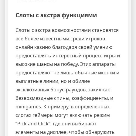
Слоты с экстра функциями
Слоты с экстра возможностями становятся
все более известными среди игроков
онлайн казино благодаря своей умению
предоставлять интересный процесс игры и
высокие шансы на победу. Этих аппараты
предоставляют не лишь обычные иконки и
выплатные линии, но и обилие
эксклюзивных бонус-раундов, таких как
безвозмездные спины, коэффициенты, и
minigames. К примеру, в определённых
слотах геймеры могут включать режим
“Pick and Click”, где они выбирают
элементы на дисплее, чтобы обнаружить