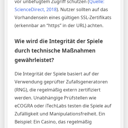
vor unbefugtem Zugriff schützen (
Quelle:
ScienceDirect, 2018
). Nutzer sollten auf das
Vorhandensein eines gültigen SSL-Zertifikats
(erkennbar an “https” in der URL) achten.
Wie wird die Integrität der Spiele
durch technische Maßnahmen
gewährleistet?
Die Integrität der Spiele basiert auf der
Verwendung geprüfter Zufallsgeneratoren
(RNG), die regelmäßig extern zertifiziert
werden. Unabhängige Prüfstellen wie
eCOGRA oder iTechLabs testen die Spiele auf
Zufälligkeit und Manipulationsfreiheit. Ein
Beispiel: Ein Casino, das regelmäßig