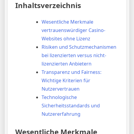
Inhaltsverzeichnis
Wesentliche Merkmale
vertrauenswürdiger Casino-
Websites ohne Lizenz
Risiken und Schutzmechanismen
bei lizenzierten versus nicht-
lizenzierten Anbietern
Transparenz und Fairness:
Wichtige Kriterien für
Nutzervertrauen
Technologische
Sicherheitsstandards und
Nutzererfahrung
Wesentliche Merkmale