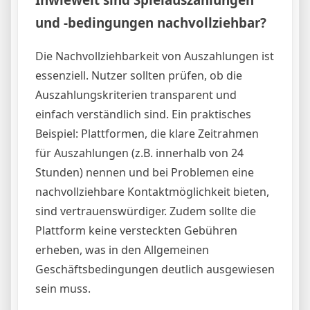
und -bedingungen nachvollziehbar?
Die Nachvollziehbarkeit von Auszahlungen ist
essenziell. Nutzer sollten prüfen, ob die
Auszahlungskriterien transparent und
einfach verständlich sind. Ein praktisches
Beispiel: Plattformen, die klare Zeitrahmen
für Auszahlungen (z.B. innerhalb von 24
Stunden) nennen und bei Problemen eine
nachvollziehbare Kontaktmöglichkeit bieten,
sind vertrauenswürdiger. Zudem sollte die
Plattform keine versteckten Gebühren
erheben, was in den Allgemeinen
Geschäftsbedingungen deutlich ausgewiesen
sein muss.