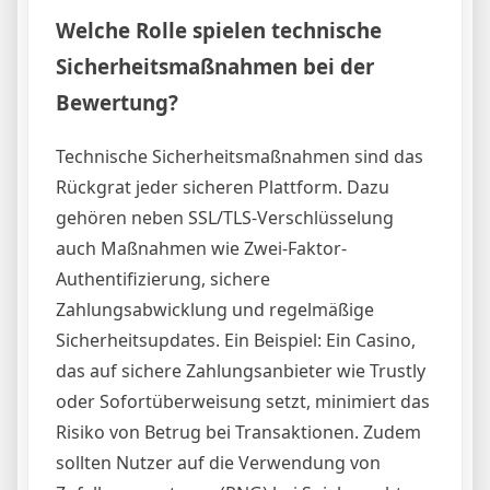
Welche Rolle spielen technische
Sicherheitsmaßnahmen bei der
Bewertung?
Technische Sicherheitsmaßnahmen sind das
Rückgrat jeder sicheren Plattform. Dazu
gehören neben SSL/TLS-Verschlüsselung
auch Maßnahmen wie Zwei-Faktor-
Authentifizierung, sichere
Zahlungsabwicklung und regelmäßige
Sicherheitsupdates. Ein Beispiel: Ein Casino,
das auf sichere Zahlungsanbieter wie Trustly
oder Sofortüberweisung setzt, minimiert das
Risiko von Betrug bei Transaktionen. Zudem
sollten Nutzer auf die Verwendung von