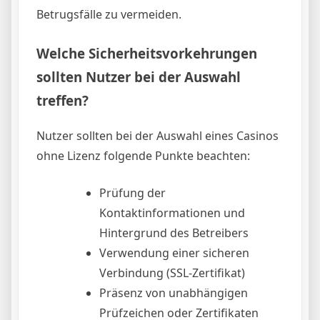
Betrugsfälle zu vermeiden.
Welche Sicherheitsvorkehrungen
sollten Nutzer bei der Auswahl
treffen?
Nutzer sollten bei der Auswahl eines Casinos
ohne Lizenz folgende Punkte beachten:
Prüfung der
Kontaktinformationen und
Hintergrund des Betreibers
Verwendung einer sicheren
Verbindung (SSL-Zertifikat)
Präsenz von unabhängigen
Prüfzeichen oder Zertifikaten