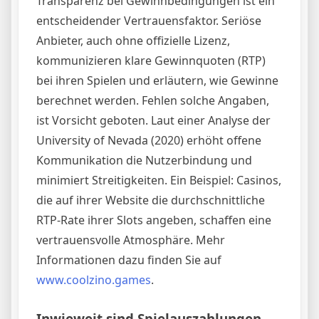
Transparenz bei Gewinnbedingungen ist ein
entscheidender Vertrauensfaktor. Seriöse
Anbieter, auch ohne offizielle Lizenz,
kommunizieren klare Gewinnquoten (RTP)
bei ihren Spielen und erläutern, wie Gewinne
berechnet werden. Fehlen solche Angaben,
ist Vorsicht geboten. Laut einer Analyse der
University of Nevada (2020) erhöht offene
Kommunikation die Nutzerbindung und
minimiert Streitigkeiten. Ein Beispiel: Casinos,
die auf ihrer Website die durchschnittliche
RTP-Rate ihrer Slots angeben, schaffen eine
vertrauensvolle Atmosphäre. Mehr
Informationen dazu finden Sie auf
www.coolzino.games
.
Inwieweit sind Spielauszahlungen