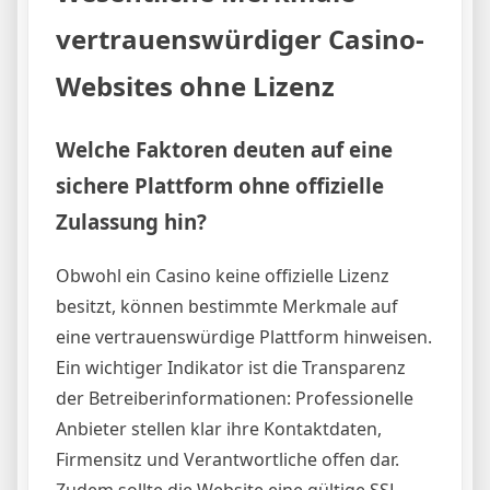
vertrauenswürdiger Casino-
Websites ohne Lizenz
Welche Faktoren deuten auf eine
sichere Plattform ohne offizielle
Zulassung hin?
Obwohl ein Casino keine offizielle Lizenz
besitzt, können bestimmte Merkmale auf
eine vertrauenswürdige Plattform hinweisen.
Ein wichtiger Indikator ist die Transparenz
der Betreiberinformationen: Professionelle
Anbieter stellen klar ihre Kontaktdaten,
Firmensitz und Verantwortliche offen dar.
Zudem sollte die Website eine gültige SSL-