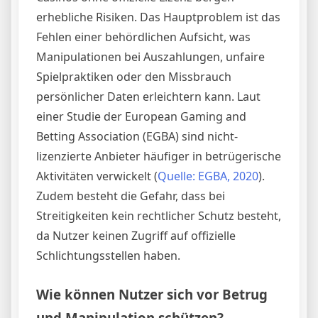
erhebliche Risiken. Das Hauptproblem ist das
Fehlen einer behördlichen Aufsicht, was
Manipulationen bei Auszahlungen, unfaire
Spielpraktiken oder den Missbrauch
persönlicher Daten erleichtern kann. Laut
einer Studie der European Gaming and
Betting Association (EGBA) sind nicht-
lizenzierte Anbieter häufiger in betrügerische
Aktivitäten verwickelt (
Quelle: EGBA, 2020
).
Zudem besteht die Gefahr, dass bei
Streitigkeiten kein rechtlicher Schutz besteht,
da Nutzer keinen Zugriff auf offizielle
Schlichtungsstellen haben.
Wie können Nutzer sich vor Betrug
und Manipulation schützen?