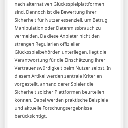
nach alternativen Glücksspielplattformen
sind. Dennoch ist die Bewertung ihrer
Sicherheit für Nutzer essenziell, um Betrug,
Manipulation oder Datenmissbrauch zu
vermeiden. Da diese Anbieter nicht den
strengen Regularien offizieller
Glücksspielbehörden unterliegen, liegt die
Verantwortung für die Einschätzung ihrer
Vertrauenswürdigkeit beim Nutzer selbst. In
diesem Artikel werden zentrale Kriterien
vorgestellt, anhand derer Spieler die
Sicherheit solcher Plattformen beurteilen
können. Dabei werden praktische Beispiele
und aktuelle Forschungsergebnisse
berücksichtigt.