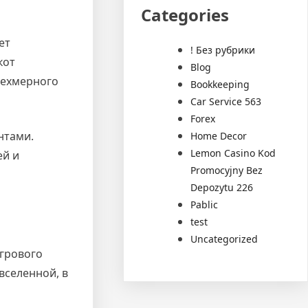
Categories
ет
! Без рубрики
кот
Blog
рехмерного
Bookkeeping
Car Service 563
Forex
нтами.
Home Decor
Lemon Casino Kod
ей и
Promocyjny Bez
Depozytu 226
Pablic
test
Uncategorized
грового
вселенной, в