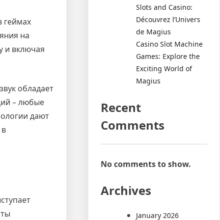
Slots and Casino:
Découvrez l’Univers
в геймах
de Magius
яния на
Casino Slot Machine
у и включая
Games: Explore the
Exciting World of
Magius
звук обладает
ций – любые
Recent
нологии дают
Comments
 в
No comments to show.
Archives
ыступает
нты
January 2026