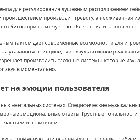
темпа для регулирования душевным расположением гей
 происшествием производит тревогу, а неожиданная и
го битвы приносит чувство облегчения и законченнос
ьным тактом дает современные возможности для игрово
на указанном принципе, где результативное реализаци
разрешает производить сложные системы, которые изуч
т звук в моментально.
ет на эмоции пользователя
зных ментальных системах. Специфические музыкальны
омерные эмоциональные ответы. Грустные тональности
с счастьем и позитивом.
кусно применяют эти основы для построения требуемо