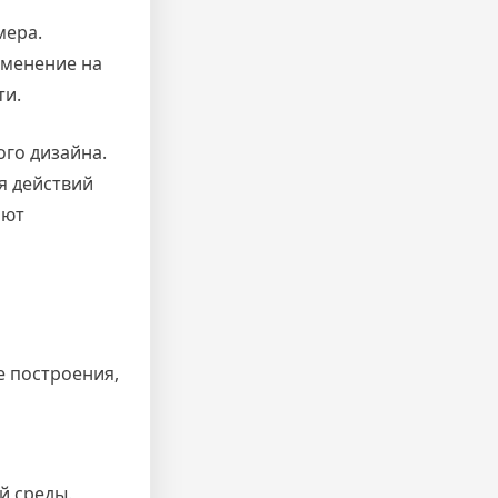
мера.
зменение на
ти.
го дизайна.
я действий
ают
е построения,
й среды.