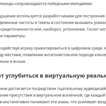
эпизоды сопровождаются победными мелодиями.
щущение используется разработчиками для построения
деленные частоты и темпы в состоянии вызывать уника
средоточенности или, наоборот, успокоение. 1хслот ал
ти параметры.
содействуя игроку ориентироваться в цифровом среде.
ду местами, появлении антагонистов или подходе ключ
вным и ясным.
т углубиться в виртуальную реаль
ени достигается посредством тщательному аудиодизай
ние присутствия в виртуальном вселенной, где каждый
ки инстинктивно понимают эти знаки, что усиливает воз