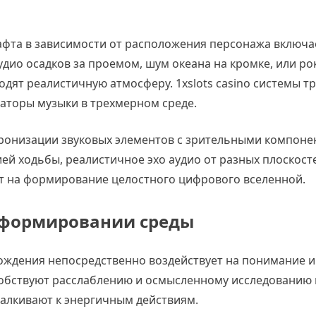
та в зависимости от расположения персонажа включа
дио осадков за проемом, шум океана на кромке, или ро
одят реалистичную атмосферу. 1xslots casino системы т
аторы музыки в трехмерном среде.
ронизации звуковых элементов с зрительными компоне
ей ходьбы, реалистичное эхо аудио от разных плоскост
ет на формирование целостного цифрового вселенной.
 формировании среды
ождения непосредственно воздействует на понимание и
обствуют расслаблению и осмысленному исследованию 
талкивают к энергичным действиям.