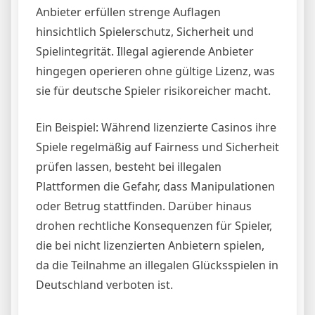
Anbieter erfüllen strenge Auflagen
hinsichtlich Spielerschutz, Sicherheit und
Spielintegrität. Illegal agierende Anbieter
hingegen operieren ohne gültige Lizenz, was
sie für deutsche Spieler risikoreicher macht.
Ein Beispiel: Während lizenzierte Casinos ihre
Spiele regelmäßig auf Fairness und Sicherheit
prüfen lassen, besteht bei illegalen
Plattformen die Gefahr, dass Manipulationen
oder Betrug stattfinden. Darüber hinaus
drohen rechtliche Konsequenzen für Spieler,
die bei nicht lizenzierten Anbietern spielen,
da die Teilnahme an illegalen Glücksspielen in
Deutschland verboten ist.