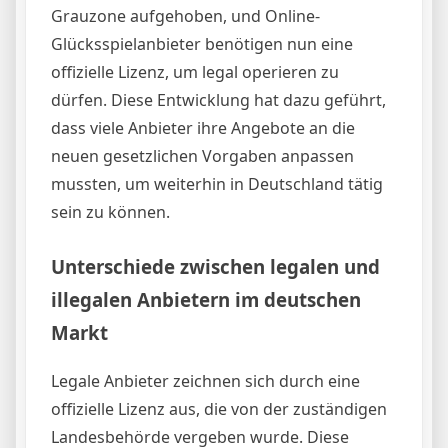
Grauzone aufgehoben, und Online-
Glücksspielanbieter benötigen nun eine
offizielle Lizenz, um legal operieren zu
dürfen. Diese Entwicklung hat dazu geführt,
dass viele Anbieter ihre Angebote an die
neuen gesetzlichen Vorgaben anpassen
mussten, um weiterhin in Deutschland tätig
sein zu können.
Unterschiede zwischen legalen und
illegalen Anbietern im deutschen
Markt
Legale Anbieter zeichnen sich durch eine
offizielle Lizenz aus, die von der zuständigen
Landesbehörde vergeben wurde. Diese