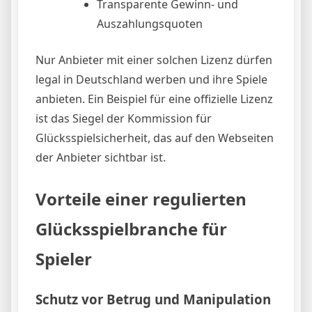
Transparente Gewinn- und
Auszahlungsquoten
Nur Anbieter mit einer solchen Lizenz dürfen
legal in Deutschland werben und ihre Spiele
anbieten. Ein Beispiel für eine offizielle Lizenz
ist das Siegel der Kommission für
Glücksspielsicherheit, das auf den Webseiten
der Anbieter sichtbar ist.
Vorteile einer regulierten
Glücksspielbranche für
Spieler
Schutz vor Betrug und Manipulation