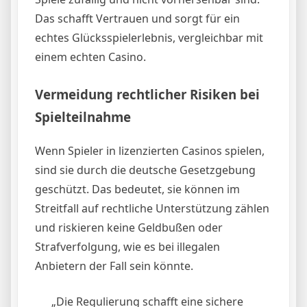
Das schafft Vertrauen und sorgt für ein
echtes Glücksspielerlebnis, vergleichbar mit
einem echten Casino.
Vermeidung rechtlicher Risiken bei
Spielteilnahme
Wenn Spieler in lizenzierten Casinos spielen,
sind sie durch die deutsche Gesetzgebung
geschützt. Das bedeutet, sie können im
Streitfall auf rechtliche Unterstützung zählen
und riskieren keine Geldbußen oder
Strafverfolgung, wie es bei illegalen
Anbietern der Fall sein könnte.
„Die Regulierung schafft eine sichere