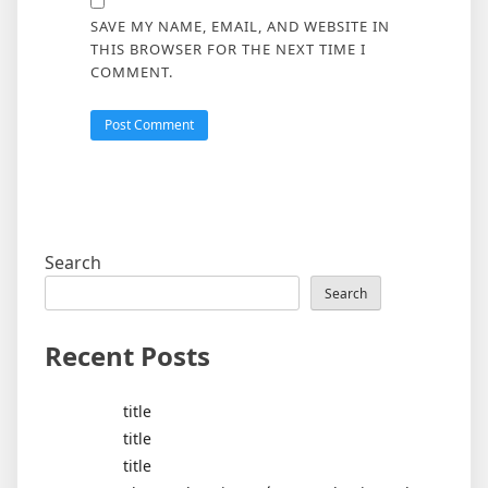
SAVE MY NAME, EMAIL, AND WEBSITE IN
THIS BROWSER FOR THE NEXT TIME I
COMMENT.
Search
Search
Recent Posts
title
title
title