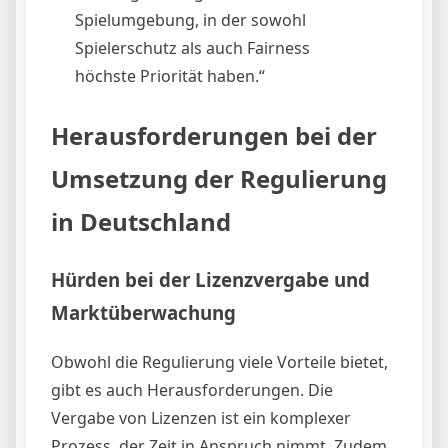
Spielumgebung, in der sowohl
Spielerschutz als auch Fairness
höchste Priorität haben.“
Herausforderungen bei der
Umsetzung der Regulierung
in Deutschland
Hürden bei der Lizenzvergabe und
Marktüberwachung
Obwohl die Regulierung viele Vorteile bietet,
gibt es auch Herausforderungen. Die
Vergabe von Lizenzen ist ein komplexer
Prozess, der Zeit in Anspruch nimmt. Zudem