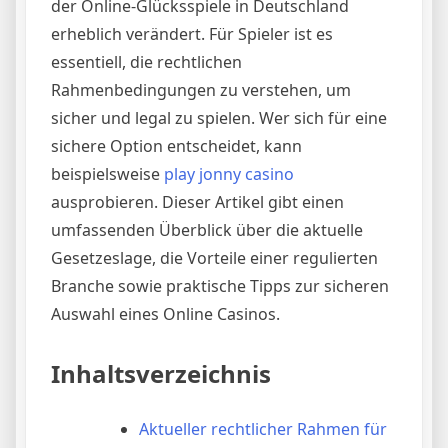
der Online-Glücksspiele in Deutschland
erheblich verändert. Für Spieler ist es
essentiell, die rechtlichen
Rahmenbedingungen zu verstehen, um
sicher und legal zu spielen. Wer sich für eine
sichere Option entscheidet, kann
beispielsweise
play jonny casino
ausprobieren. Dieser Artikel gibt einen
umfassenden Überblick über die aktuelle
Gesetzeslage, die Vorteile einer regulierten
Branche sowie praktische Tipps zur sicheren
Auswahl eines Online Casinos.
Inhaltsverzeichnis
Aktueller rechtlicher Rahmen für