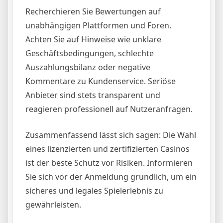
Recherchieren Sie Bewertungen auf
unabhängigen Plattformen und Foren.
Achten Sie auf Hinweise wie unklare
Geschäftsbedingungen, schlechte
Auszahlungsbilanz oder negative
Kommentare zu Kundenservice. Seriöse
Anbieter sind stets transparent und
reagieren professionell auf Nutzeranfragen.
Zusammenfassend lässt sich sagen: Die Wahl
eines lizenzierten und zertifizierten Casinos
ist der beste Schutz vor Risiken. Informieren
Sie sich vor der Anmeldung gründlich, um ein
sicheres und legales Spielerlebnis zu
gewährleisten.