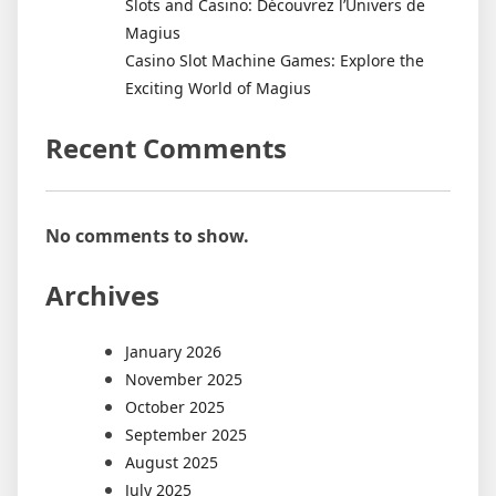
Slots and Casino: Découvrez l’Univers de
Magius
Casino Slot Machine Games: Explore the
Exciting World of Magius
Recent Comments
No comments to show.
Archives
January 2026
November 2025
October 2025
September 2025
August 2025
July 2025