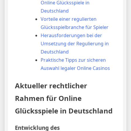
Online Glücksspiele in
Deutschland
Vorteile einer regulierten
Glücksspielbranche für Spieler
Herausforderungen bei der
Umsetzung der Regulierung in
Deutschland
Praktische Tipps zur sicheren
Auswahl legaler Online Casinos
Aktueller rechtlicher
Rahmen für Online
Glücksspiele in Deutschland
Entwicklung des