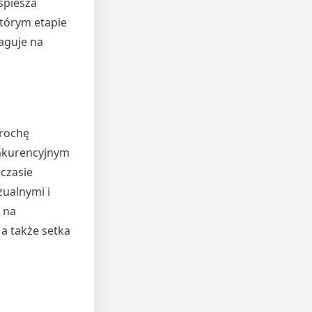
spiesza
którym etapie
eaguje na
trochę
onkurencyjnym
czasie
zualnymi i
 na
a także setka