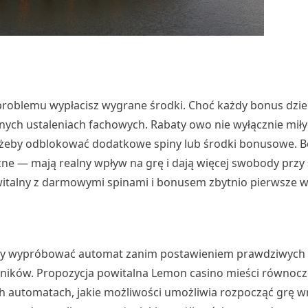
problemu wypłacisz wygrane środki. Choć każdy bonus dzie
cznych ustaleniach fachowych. Rabaty owo nie wyłącznie mił
 żeby odblokować dodatkowe spiny lub środki bonusowe. 
czne — mają realny wpływ na grę i dają więcej swobody przy
witalny z darmowymi spinami i bonusem zbytnio pierwsze w
aby wypróbować automat zanim postawieniem prawdziwych p
wników. Propozycja powitalna Lemon casino mieści równocz
 automatach, jakie możliwości umożliwia rozpocząć grę w