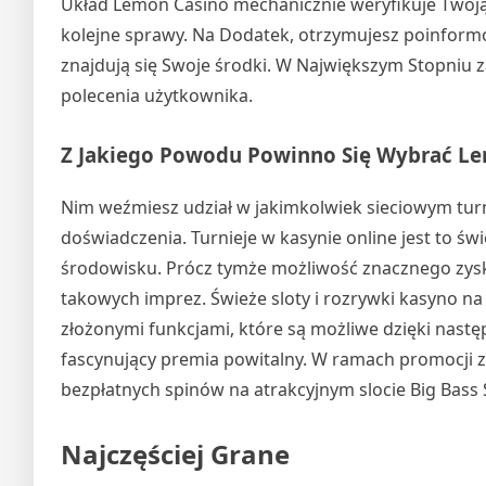
Układ Lemon Casino mechanicznie weryfikuje Twoją 
kolejne sprawy. Na Dodatek, otrzymujesz poinformo
znajdują się Swoje środki. W Największym Stopniu z
polecenia użytkownika.
Z Jakiego Powodu Powinno Się Wybrać L
Nim weźmiesz udział w jakimkolwiek sieciowym tur
doświadczenia. Turnieje w kasynie online jest to ś
środowisku. Prócz tymże możliwość znacznego zysk
takowych imprez. Świeże sloty i rozrywki kasyno n
złożonymi funkcjami, które są możliwe dzięki nastę
fascynujący premia powitalny. W ramach promocji z
bezpłatnych spinów na atrakcyjnym slocie Big Bass 
Najczęściej Grane