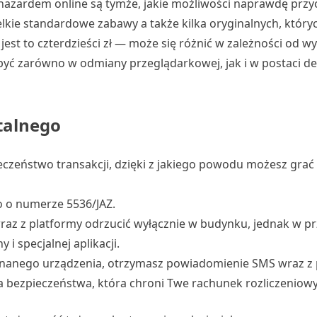
azardem online są tymże, jakie możliwości naprawdę przyc
ie standardowe zabawy a także kilka oryginalnych, któryc
jest to czterdzieści zł — może się różnić w zależności od w
ę być zarówno w odmiany przeglądarkowej, jak i w postaci 
talnego
eczeństwo transakcji, dzięki z jakiego powodu możesz grać
ao o numerze 5536/JAZ.
raz z platformy odrzucić wyłącznie w budynku, jednak w 
i specjalnej aplikacji.
eznanego urządzenia, otrzymasz powiadomienie SMS wraz z
 bezpieczeństwa, która chroni Twe rachunek rozliczeniowy