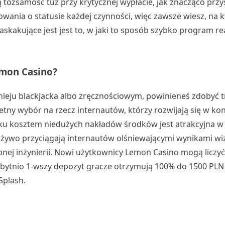
tożsamość tuż przy krytycznej wypłacie, jak znacząco przy
wania o statusie każdej czynności, więc zawsze wiesz, na 
askakujące jest jest to, w jaki to sposób szybko program r
emon Casino?
nieju blackjacka albo zręcznościowym, powinieneś zdobyć 
wietny wybór na rzecz internautów, którzy rozwijają się w k
u kosztem niedużych nakładów środków jest atrakcyjna w 
a żywo przyciągają internautów olśniewającymi wynikami wi
pnej inżynierii. Nowi użytkownicy Lemon Casino mogą liczyć
bytnio 1-wszy depozyt gracze otrzymują 100% do 1500 PLN 
Splash.