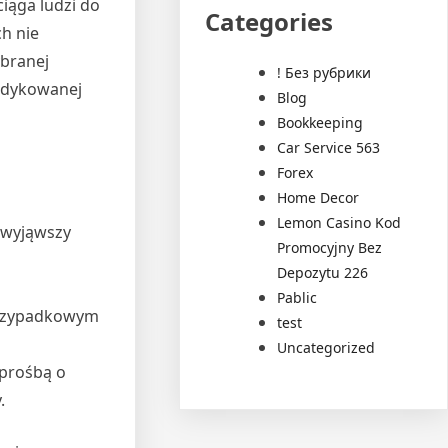
iąga ludzi do
Categories
h nie
ybranej
! Без рубрики
dedykowanej
Blog
Bookkeeping
Car Service 563
Forex
Home Decor
Lemon Casino Kod
 wyjąwszy
Promocyjny Bez
Depozytu 226
Pablic
przypadkowym
test
Uncategorized
 prośbą o
.