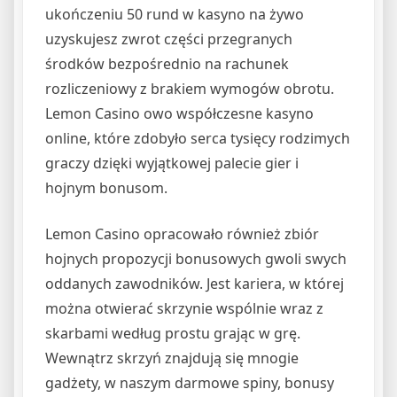
ukończeniu 50 rund w kasyno na żywo
uzyskujesz zwrot części przegranych
środków bezpośrednio na rachunek
rozliczeniowy z brakiem wymogów obrotu.
Lemon Casino owo współczesne kasyno
online, które zdobyło serca tysięcy rodzimych
graczy dzięki wyjątkowej palecie gier i
hojnym bonusom.
Lemon Casino opracowało również zbiór
hojnych propozycji bonusowych gwoli swych
oddanych zawodników. Jest kariera, w której
można otwierać skrzynie wspólnie wraz z
skarbami według prostu grając w grę.
Wewnątrz skrzyń znajdują się mnogie
gadżety, w naszym darmowe spiny, bonusy