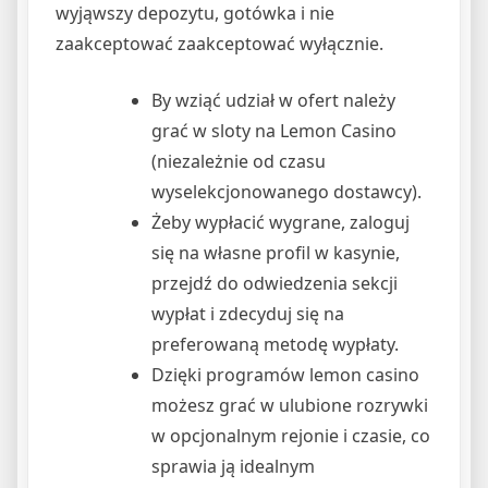
wyjąwszy depozytu, gotówka i nie
zaakceptować zaakceptować wyłącznie.
By wziąć udział w ofert należy
grać w sloty na Lemon Casino
(niezależnie od czasu
wyselekcjonowanego dostawcy).
Żeby wypłacić wygrane, zaloguj
się na własne profil w kasynie,
przejdź do odwiedzenia sekcji
wypłat i zdecyduj się na
preferowaną metodę wypłaty.
Dzięki programów lemon casino
możesz grać w ulubione rozrywki
w opcjonalnym rejonie i czasie, co
sprawia ją idealnym