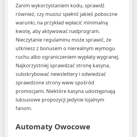
Zanim wykorzystaniem kodu, sprawdź
również, czy musisz spełnić jakieś poboczne
warunki, na przykład wpłacić minimalną
kwotę, aby aktywować nadprogram.
Nieczytanie regulaminu może sprawić, że
utkniesz z bonusem o nierealnym wymogu
ruchu albo ograniczeniem wypłaty wygranej.
Najkorzystniej sprawdzać stronę kasyna,
subskrybować newslettery i odwiedzać
sprawdzone strony www spośród
promocjami. Niektóre kasyna udostępniają
luksusowe propozycji jedynie lojalnym
fanom.
Automaty Owocowe