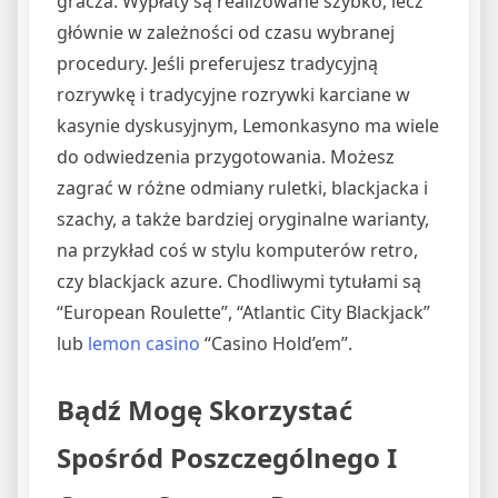
gracza. Wypłaty są realizowane szybko, lecz
głównie w zależności od czasu wybranej
procedury. Jeśli preferujesz tradycyjną
rozrywkę i tradycyjne rozrywki karciane w
kasynie dyskusyjnym, Lemonkasyno ma wiele
do odwiedzenia przygotowania. Możesz
zagrać w różne odmiany ruletki, blackjacka i
szachy, a także bardziej oryginalne warianty,
na przykład coś w stylu komputerów retro,
czy blackjack azure. Chodliwymi tytułami są
“European Roulette”, “Atlantic City Blackjack”
lub
lemon casino
“Casino Hold’em”.
Bądź Mogę Skorzystać
Spośród Poszczególnego I