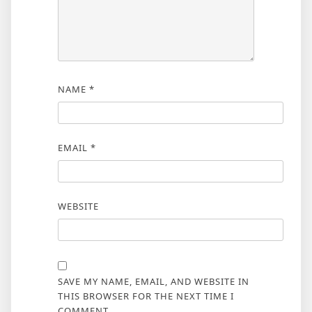
NAME
*
EMAIL
*
WEBSITE
SAVE MY NAME, EMAIL, AND WEBSITE IN
THIS BROWSER FOR THE NEXT TIME I
COMMENT.