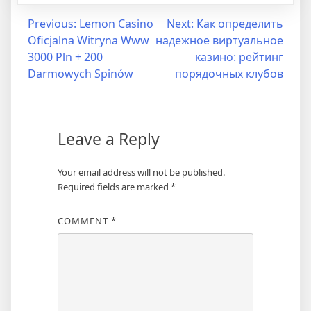
Post
Previous:
Lemon Casino
Next:
Как определить
Oficjalna Witryna Www
надежное виртуальное
navigation
3000 Pln + 200
казино: рейтинг
Darmowych Spinów
порядочных клубов
Leave a Reply
Your email address will not be published.
Required fields are marked
*
COMMENT
*