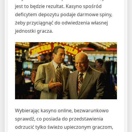
jest to będzie rezultat. Kasyno spośród
deficytem depozytu podaje darmowe spiny,
żeby przyciągnąć do odwiedzenia własnej
jednostki gracza.
Wybierając kasyno online, bezwarunkowo
sprawdź, co posiada do przedstawienia
odrzucić tylko świeżo upieczonym graczom,