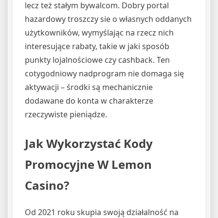
lecz też stałym bywalcom. Dobry portal
hazardowy troszczy sie o własnych oddanych
użytkowników, wymyślając na rzecz nich
interesujące rabaty, takie w jaki sposób
punkty lojalnościowe czy cashback. Ten
cotygodniowy nadprogram nie domaga się
aktywacji – środki są mechanicznie
dodawane do konta w charakterze
rzeczywiste pieniądze.
Jak Wykorzystać Kody
Promocyjne W Lemon
Casino?
Od 2021 roku skupia swoją działalność na