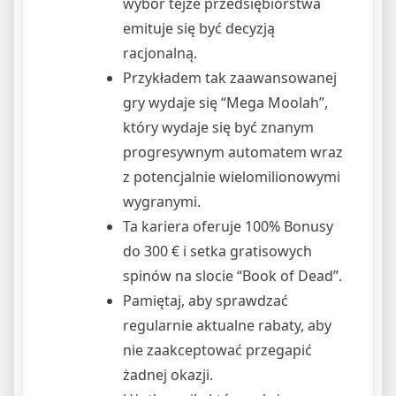
wybór tejże przedsiębiorstwa
emituje się być decyzją
racjonalną.
Przykładem tak zaawansowanej
gry wydaje się “Mega Moolah”,
który wydaje się być znanym
progresywnym automatem wraz
z potencjalnie wielomilionowymi
wygranymi.
Ta kariera oferuje 100% Bonusy
do 300 € i setka gratisowych
spinów na slocie “Book of Dead”.
Pamiętaj, aby sprawdzać
regularnie aktualne rabaty, aby
nie zaakceptować przegapić
żadnej okazji.