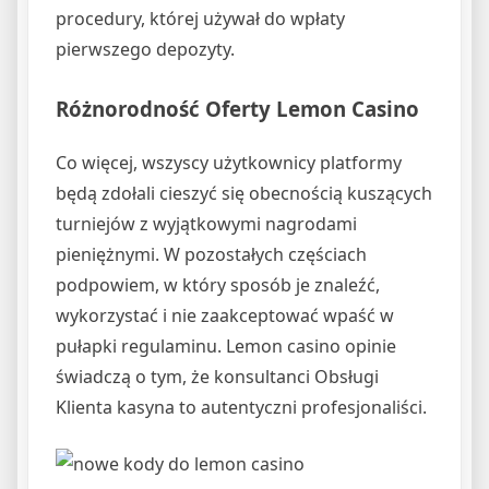
procedury, której używał do wpłaty
pierwszego depozyty.
Różnorodność Oferty Lemon Casino
Co więcej, wszyscy użytkownicy platformy
będą zdołali cieszyć się obecnością kuszących
turniejów z wyjątkowymi nagrodami
pieniężnymi. W pozostałych częściach
podpowiem, w który sposób je znaleźć,
wykorzystać i nie zaakceptować wpaść w
pułapki regulaminu. Lemon casino opinie
świadczą o tym, że konsultanci Obsługi
Klienta kasyna to autentyczni profesjonaliści.