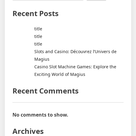
Recent Posts
title
title
title
Slots and Casino: Découvrez l’Univers de
Magius
Casino Slot Machine Games: Explore the
Exciting World of Magius
Recent Comments
No comments to show.
Archives