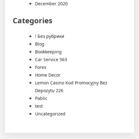
December 2020
Categories
! Без рубрики
Blog
Bookkeeping
Car Service 563
Forex
Home Decor
Lemon Casino Kod Promocyjny Bez
Depozytu 226
Pablic
test
Uncategorized