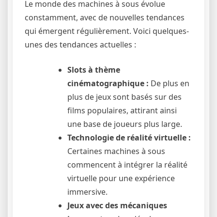
Le monde des machines à sous évolue
constamment, avec de nouvelles tendances
qui émergent régulièrement. Voici quelques-
unes des tendances actuelles :
Slots à thème
cinématographique :
De plus en
plus de jeux sont basés sur des
films populaires, attirant ainsi
une base de joueurs plus large.
Technologie de réalité virtuelle :
Certaines machines à sous
commencent à intégrer la réalité
virtuelle pour une expérience
immersive.
Jeux avec des mécaniques