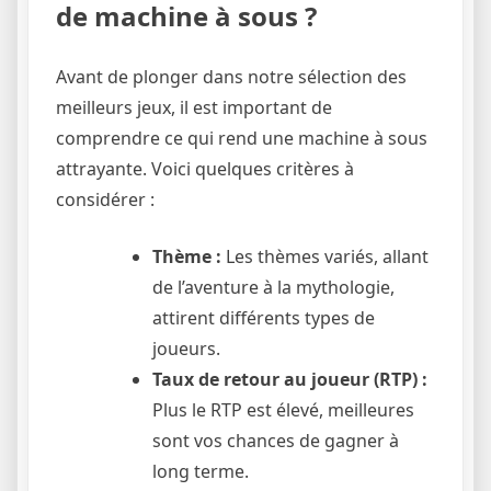
de machine à sous ?
Avant de plonger dans notre sélection des
meilleurs jeux, il est important de
comprendre ce qui rend une machine à sous
attrayante. Voici quelques critères à
considérer :
Thème :
Les thèmes variés, allant
de l’aventure à la mythologie,
attirent différents types de
joueurs.
Taux de retour au joueur (RTP) :
Plus le RTP est élevé, meilleures
sont vos chances de gagner à
long terme.