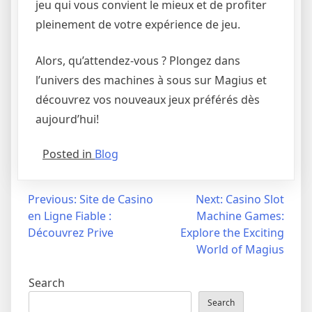
jeu qui vous convient le mieux et de profiter
pleinement de votre expérience de jeu.
Alors, qu’attendez-vous ? Plongez dans
l’univers des machines à sous sur Magius et
découvrez vos nouveaux jeux préférés dès
aujourd’hui!
Posted in
Blog
Post
Previous:
Site de Casino
Next:
Casino Slot
en Ligne Fiable :
Machine Games:
navigation
Découvrez Prive
Explore the Exciting
World of Magius
Search
Search