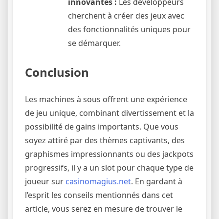
innovantes :
Les développeurs
cherchent à créer des jeux avec
des fonctionnalités uniques pour
se démarquer.
Conclusion
Les machines à sous offrent une expérience
de jeu unique, combinant divertissement et la
possibilité de gains importants. Que vous
soyez attiré par des thèmes captivants, des
graphismes impressionnants ou des jackpots
progressifs, il y a un slot pour chaque type de
joueur sur
casinomagius.net
. En gardant à
l’esprit les conseils mentionnés dans cet
article, vous serez en mesure de trouver le