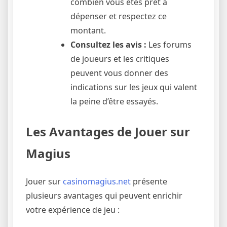
combien vous êtes prêt à
dépenser et respectez ce
montant.
Consultez les avis :
Les forums
de joueurs et les critiques
peuvent vous donner des
indications sur les jeux qui valent
la peine d’être essayés.
Les Avantages de Jouer sur
Magius
Jouer sur
casinomagius.net
présente
plusieurs avantages qui peuvent enrichir
votre expérience de jeu :