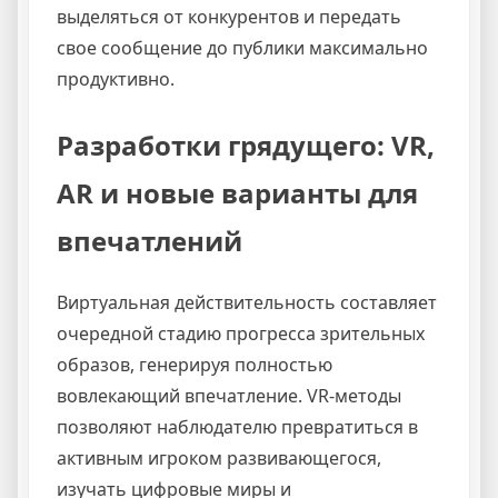
выделяться от конкурентов и передать
свое сообщение до публики максимально
продуктивно.
Разработки грядущего: VR,
AR и новые варианты для
впечатлений
Виртуальная действительность составляет
очередной стадию прогресса зрительных
образов, генерируя полностью
вовлекающий впечатление. VR-методы
позволяют наблюдателю превратиться в
активным игроком развивающегося,
изучать цифровые миры и