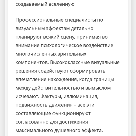
создаваемый вселенную.
Профессиональные специалисты по
визуальным эффектам детально
планируют всякий сцену, принимая во
внимание психологическое воздействие
многочисленных зрительных
компонентов. Высококлассные визуальные
решения содействуют сформировать
впечатление нахождения, когда границы
между действительностью и вымыслом
исчезают. Фактуры, иллюминация,
подвижность движения – все эти
составляющие функционируют
согласованно для достижения
максимального душевного эффекта.