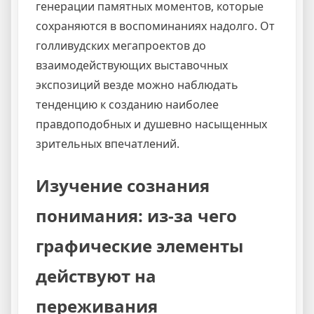
генерации памятных моментов, которые
сохраняются в воспоминаниях надолго. От
голливудских мегапроектов до
взаимодействующих выставочных
экспозиций везде можно наблюдать
тенденцию к созданию наиболее
правдоподобных и душевно насыщенных
зрительных впечатлений.
Изучение сознания
понимания: из-за чего
графические элементы
действуют на
переживания