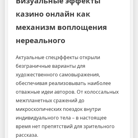
Визуальные эффекты
казино онлайн как
механизм воплощения
нереального
Актуальные спецэффекты открыли
безграничные варианты для
художественного самовыражения,
обеспечивая реализовывать наиболее
отважные идеи авторов. От колоссальных
межпланетных сражений до
микроскопических поездок внутри
индивидуального тела – в настоящее
время нет препятствий для зрительного
рассказа.