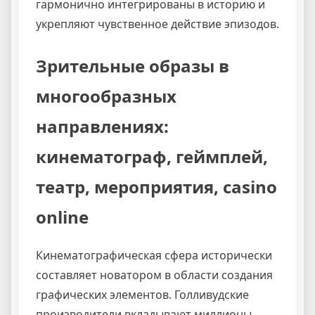
гармонично интегрированы в историю и
укрепляют чувственное действие эпизодов.
Зрительные образы в
многообразных
направлениях:
кинематограф, геймплей,
театр, мероприятия, casino
online
Кинематографическая сфера исторически
составляет новатором в области создания
графических элементов. Голливудские
производители вкладывают миллионы