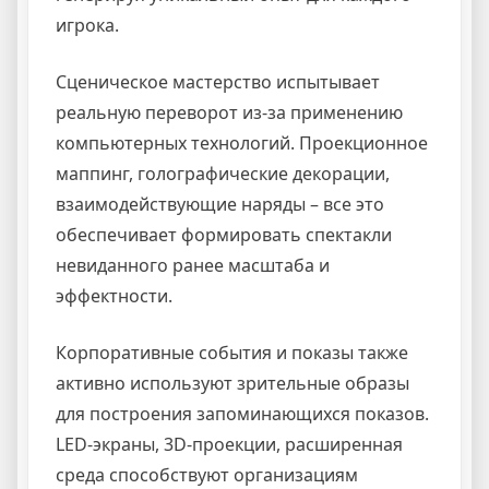
игрока.
Сценическое мастерство испытывает
реальную переворот из-за применению
компьютерных технологий. Проекционное
маппинг, голографические декорации,
взаимодействующие наряды – все это
обеспечивает формировать спектакли
невиданного ранее масштаба и
эффектности.
Корпоративные события и показы также
активно используют зрительные образы
для построения запоминающихся показов.
LED-экраны, 3D-проекции, расширенная
среда способствуют организациям