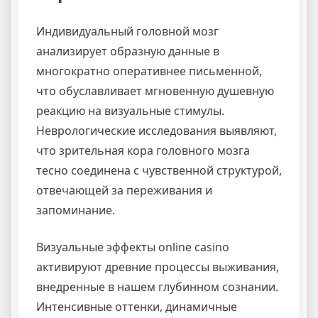
Индивидуальный головной мозг
анализирует образную данные в
многократно оперативнее письменной,
что обуславливает мгновенную душевную
реакцию на визуальные стимулы.
Неврологические исследования выявляют,
что зрительная кора головного мозга
тесно соединена с чувственной структурой,
отвечающей за переживания и
запоминание.
Визуальные эффекты online casino
активируют древние процессы выживания,
внедренные в нашем глубинном сознании.
Интенсивные оттенки, динамичные