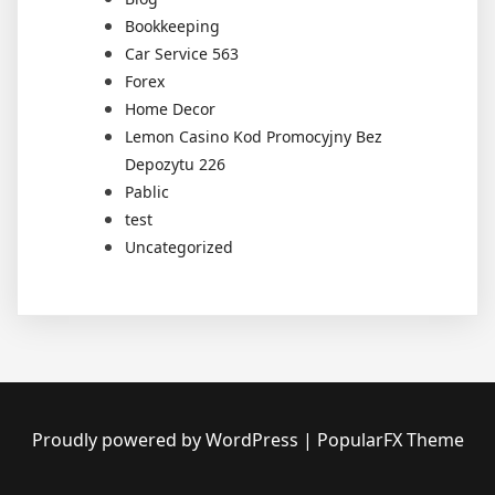
Bookkeeping
Car Service 563
Forex
Home Decor
Lemon Casino Kod Promocyjny Bez
Depozytu 226
Pablic
test
Uncategorized
Proudly powered by WordPress
|
PopularFX Theme