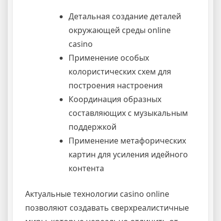
Детальная создание деталей
окружающей среды online
casino
Применение особых
колористических схем для
построения настроения
Координация образных
составляющих с музыкальным
поддержкой
Применение метафорических
картин для усиления идейного
контента
Актуальные технологии casino online
позволяют создавать сверхреалистичные