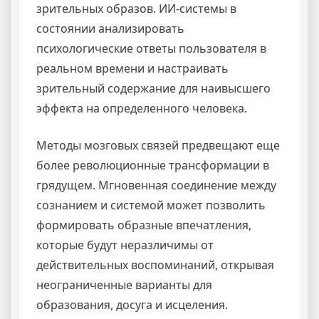
зрительных образов. ИИ-системы в
состоянии анализировать
психологические ответы пользователя в
реальном времени и настраивать
зрительный содержание для наивысшего
эффекта на определенного человека.
Методы мозговых связей предвещают еще
более революционные трансформации в
грядущем. Мгновенная соединение между
сознанием и системой может позволить
формировать образные впечатления,
которые будут неразличимы от
действительных воспоминаний, открывая
неограниченные варианты для
образования, досуга и исцеления.