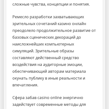
сложные чувства, концепции и понятия.
Ремесло разработки захватывающих
зрительных сочетаний казино онлайн
преодолело продолжительное развитие от
базовых сценических декораций до
наисложнейших компьютерных
симуляций. Зрительные образы
составляют действенный средство
воздействия на аудиторные эмоции,
обеспечивающий авторам материала
окунать публику в иные реальности и
впечатления.
Сфера забав casino online энергично
задействует современные методы для