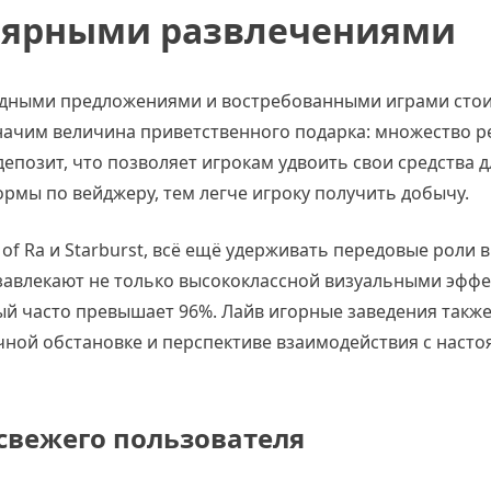
лярными развлечениями
годными предложениями и востребованными играми стои
начим величина приветственного подарка: множество ре
депозит, что позволяет игрокам удвоить свои средства д
рмы по вейджеру, тем легче игроку получить добычу.
f Ra и Starburst, всё ещё удерживать передовые роли в
завлекают не только высококлассной визуальными эффе
ый часто превышает 96%. Лайв игорные заведения также
чной обстановке и перспективе взаимодействия с наст
свежего пользователя