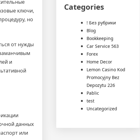
жительные
Categories
азовые ключи,
процедуру, но
! Без рубрики
Blog
Bookkeeping
ться от нужды
Car Service 563
 заманчивым
Forex
лей и
Home Decor
Lemon Casino Kod
льтативной
Promocyjny Bez
Depozytu 226
Pablic
test
Uncategorized
фикации
точной данных
паспорт или