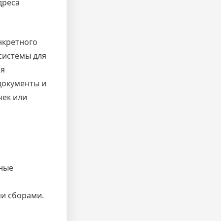
дреса
нкретного
системы для
ля
документы и
чек или
жные
ми сборами.